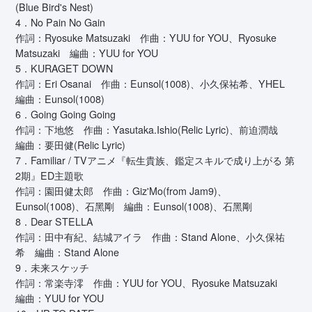
(Blue Bird's Nest)
4．No Pain No Gain
作詞：Ryosuke Matsuzaki 作曲：YUU for YOU、Ryosuke
Matsuzaki 編曲：YUU for YOU
5．KURAGET DOWN
作詞：Eri Osanai 作曲：Eunsol(1008)、小久保祐希、YHEL
編曲：Eunsol(1008)
6．Going Going Going
作詞：下地悠 作曲：Yasutaka.Ishio(Relic Lyric)、前迫潤哉
編曲：要田健(Relic Lyric)
7．Familiar / TVアニメ『転生貴族、鑑定スキルで成り上がる 第
2期』ED主題歌
作詞：園田健太郎 作曲：Giz'Mo(from Jam9)、
Eunsol(1008)、石黑剛 編曲：Eunsol(1008)、石黑剛
8．Dear STELLA
作詞：田中有紀、結城アイラ 作曲：Stand Alone、小久保祐
希 編曲：Stand Alone
9．未来スケッチ
作詞：常楽寺澪 作曲：YUU for YOU、Ryosuke Matsuzaki
編曲：YUU for YOU