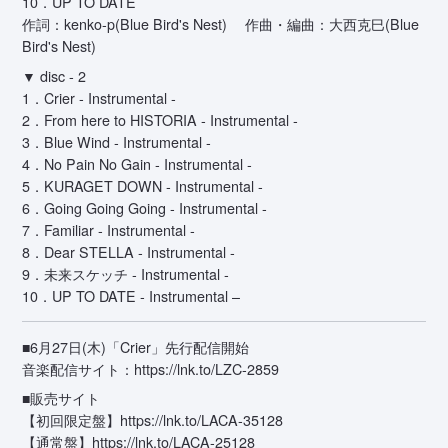
10．UP TO DATE
作詞：kenko-p(Blue Bird's Nest) 作曲・編曲：大西克巳(Blue
Bird's Nest)
▼ disc - 2
1．Crier - Instrumental -
2．From here to HISTORIA - Instrumental -
3．Blue Wind - Instrumental -
4．No Pain No Gain - Instrumental -
5．KURAGET DOWN - Instrumental -
6．Going Going Going - Instrumental -
7．Familiar - Instrumental -
8．Dear STELLA - Instrumental -
9．未来スケッチ - Instrumental -
10．UP TO DATE - Instrumental –
■6月27日(木)「Crier」先行配信開始
音楽配信サイト：
https://lnk.to/LZC-2859
■販売サイト
【初回限定盤】
https://lnk.to/LACA-35128
【通常盤】
https://lnk.to/LACA-25128