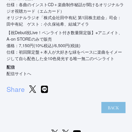
仕様：各曲のインストCD＋楽曲制作秘話が聞けるオリジナルラ
ジオ視聴カード（エムカード）
オリジナルラジオ「株式会社田中有紀 第1回株主総会」司会：
田中有紀 ゲスト：小久保祐希、結城アイラ
【祝Debut祝Live！ペンライト付き数量限定版】※アニメイト、
A-on STOREのみで販売
価格：7,150円(10%税込)/6,500円(税抜)
仕様：初回限定盤＋本人が大好きな緑をベースに楽曲をイメー
ジして自ら配色した全10色発光する唯一無二のペンライト
配信
配信サイトへ
Share
BACK