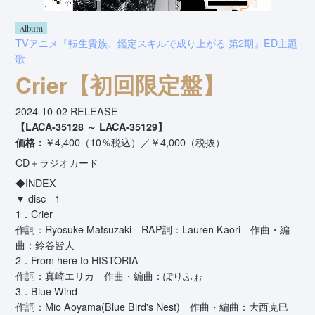
Album
TVアニメ『転生貴族、鑑定スキルで成り上がる 第2期』ED主題
歌
Crier【初回限定盤】
2024-10-02 RELEASE
【LACA-35128 ～ LACA-35129】
価格：
￥4,400（10％税込）／￥4,000（税抜）
CD＋ラジオカード
◆INDEX
▼ disc - 1
1．Crier
作詞：Ryosuke Matsuzaki RAP詞：Lauren Kaori 作曲・編
曲：鈴谷皆人
2．From here to HISTORIA
作詞：真崎エリカ 作曲・編曲：ぽりふぉ
3．Blue Wind
作詞：Mio Aoyama(Blue Bird's Nest) 作曲・編曲：大西克巳