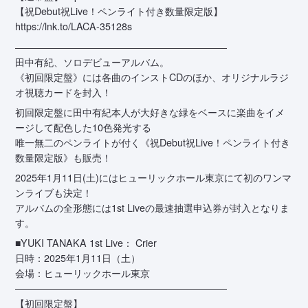
【祝Debut祝Live！ペンライト付き数量限定版】
https://lnk.to/LACA-35128s
――――――――――――――――――――――
田中有紀、ソロデビューアルバム。
《初回限定盤》には各曲のインストCDのほか、オリジナルラジ
オ視聴カードを封入！
初回限定盤に田中有紀本人が大好きな緑をベースに楽曲をイメ
ージして配色した10色発光する
唯一無二のペンライトが付く《祝Debut祝Live！ペンライト付き
数量限定版》も販売！
2025年1月11日(土)にはヒューリックホール東京にて初のワンマ
ンライブも決定！
アルバムの全形態には1st Liveの最速抽選申込券が封入となりま
す。
■YUKI TANAKA 1st Live： Crier
日時：2025年1月11日（土）
会場：ヒューリックホール東京
――――――――――――――――――――――
【初回限定盤】