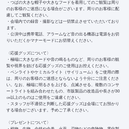
・つばの大きな帽子や大きなフードを着用してのご観覧は周り
のお客様のご迷惑になる場合がございます。周りのお客様に配
慮してご観覧ください。
・会場内での録音・撮影などは一切禁止させていただいており
ます。
・公演中は携帯電話、アラームなど音の出る機器は電源をお切
りいただくかマナーモードにお切替えください。
〈応援グッズについて〉
・極端に大きなボードや音の鳴るものなど、周りのお客様の観
覧や視界を妨げる応援グッズのご使用はお控えください。
・ペンライトやケミカルライト（サイリューム）をご使用の際
は、周りのお客様のご迷惑とならないよう十分にご注意くださ
い。なお、極端に明るさを上げる、点滅させる、複数のコンサ
ートライトを組み合わせたもの、市販製品の改造品や長さが30
㎝以上のものはご使用をご遠慮ください。
・スタッフが不適切と判断した応援グッズは会場にてお預かり
する場合がございます。予めご了承ください。
〈プレゼントについて〉
・植物、生物、金銭や金券、火薬、刃物などの危険物、電化製