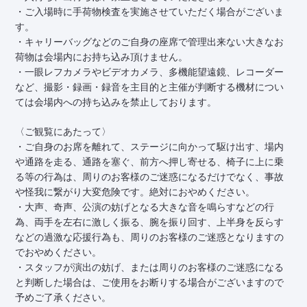
・ご入場時に手荷物検査を実施させていただく場合がございま
す。
・キャリーバッグなどのご自身の座席で管理出来ない大きなお
荷物は会場内にお持ち込み頂けません。
・一眼レフカメラやビデオカメラ、多機能望遠鏡、レコーダー
など、撮影・録画・録音を主目的と主催が判断する機材につい
ては会場内への持ち込みを禁止しております。
〈ご観覧にあたって〉
・ご自身のお席を離れて、ステージに向かって駆け出す、場内
や通路を走る、通路を塞ぐ、前方へ押し寄せる、椅子に上に乗
る等の行為は、周りのお客様のご迷惑になるだけでなく、事故
や怪我に繋がり大変危険です。絶対におやめください。
・大声、奇声、公演の妨げとなる大きな音を鳴らすなどの行
為、両手を左右に激しく振る、腕を振り回す、上半身を反らす
などの過激な応援行為も、周りのお客様のご迷惑となりますの
でおやめください。
・スタッフが演出の妨げ、または周りのお客様のご迷惑になる
と判断した場合は、ご使用をお断りする場合がございますので
予めご了承ください。