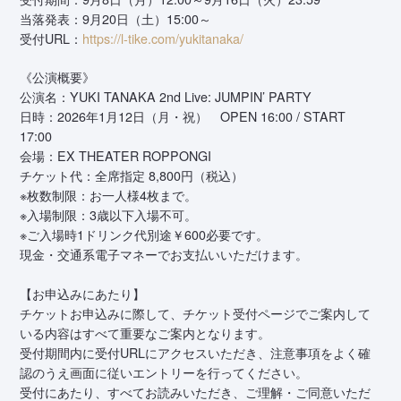
当落発表：9月20日（土）15:00～
受付URL：
https://l-tike.com/yukitanaka/
《公演概要》
公演名：YUKI TANAKA 2nd Live: JUMPIN’ PARTY
日時：2026年1月12日（月・祝） OPEN 16:00 / START
17:00
会場：EX THEATER ROPPONGI
チケット代：全席指定 8,800円（税込）
※枚数制限：お一人様4枚まで。
※入場制限：3歳以下入場不可。
※ご入場時1ドリンク代別途￥600必要です。
現金・交通系電子マネーでお支払いいただけます。
【お申込みにあたり】
チケットお申込みに際して、チケット受付ページでご案内して
いる内容はすべて重要なご案内となります。
受付期間内に受付URLにアクセスいただき、注意事項をよく確
認のうえ画面に従いエントリーを行ってください。
受付にあたり、すべてお読みいただき、ご理解・ご同意いただ